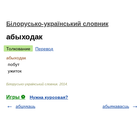
Білорусько-український словник
абыходак
Толкование
Перевод
абыходак
побут
ужиток
Білорусько-український словник
.
2014
.
Игры ⚽
Нужна курсовая?
абшукаць
абыякавасць